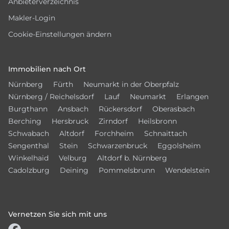
Anbieterverzeichnis
Makler-Login
Cookie-Einstellungen ändern
Immobilien nach Ort
Nürnberg
Fürth
Neumarkt in der Oberpfalz
Nürnberg / Reichelsdorf
Lauf
Neumarkt
Erlangen
Burgthann
Ansbach
Rückersdorf
Oberasbach
Berching
Hersbruck
Zirndorf
Heilsbronn
Schwabach
Altdorf
Forchheim
Schnaittach
Sengenthal
Stein
Schwarzenbruck
Eggolsheim
Winkelhaid
Velburg
Altdorf b. Nürnberg
Cadolzburg
Deining
Pommelsbrunn
Wendelstein
Vernetzen Sie sich mit uns