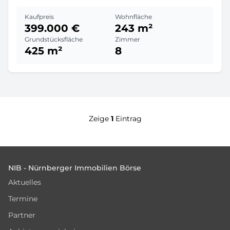
Kaufpreis
Wohnfläche
399.000 €
243 m²
Grundstücksfläche
Zimmer
425 m²
8
Zeige
1
Eintrag
Footer
NIB - Nürnberger Immobilien Börse
Aktuelles
Termine
Partner