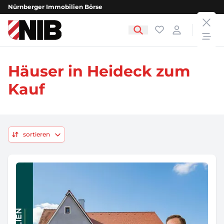
Nürnberger Immobilien Börse
clos
NIB - Nürnberger Immobilien Börse
Favoriten
Login
open
Häuser in Heideck zum
Kauf
sortieren