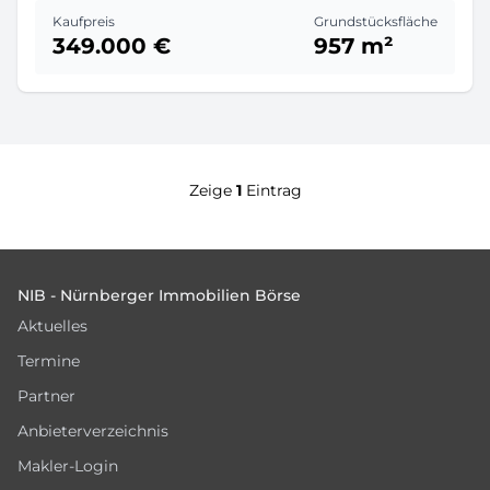
Kaufpreis
Grundstücksfläche
349.000 €
957 m²
Zeige
1
Eintrag
Footer
NIB - Nürnberger Immobilien Börse
Aktuelles
Termine
Partner
Anbieterverzeichnis
Makler-Login