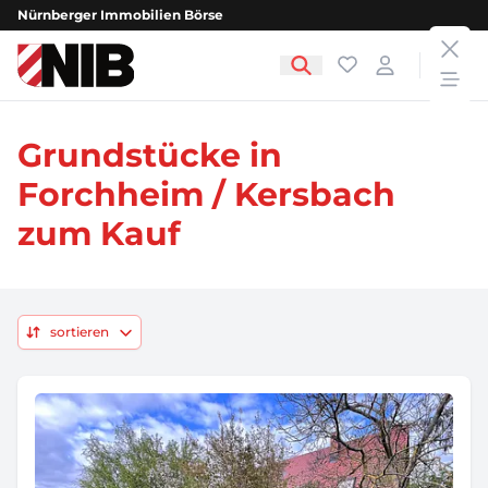
Nürnberger Immobilien Börse
clos
NIB - Nürnberger Immobilien Börse
Favoriten
Login
open
Grundstücke in
Forchheim / Kersbach
zum Kauf
sortieren