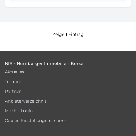
Zeige
1
Eintrag
Footer
NIB - Nürnberger Immobilien Börse
Aktuelles
Termine
Partner
Anbieterverzeichnis
Makler-Login
Cookie-Einstellungen ändern