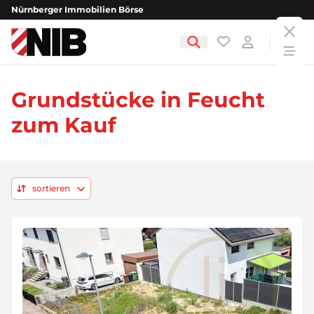
Nürnberger Immobilien Börse
clos
NIB - Nürnberger Immobilien Börse
Favoriten
Login
open
Grundstücke in Feucht
zum Kauf
sortieren