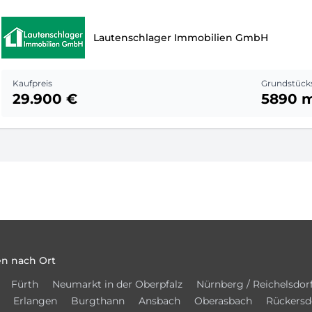
Lautenschlager Immobilien GmbH
Kaufpreis
Grundstück
29.900 €
5890 
n nach Ort
Fürth
Neumarkt in der Oberpfalz
Nürnberg / Reichelsdor
Erlangen
Burgthann
Ansbach
Oberasbach
Rückersd