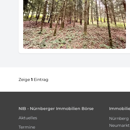
Zeige
1
Eintrag
Footer
NIB - Nürnberger Immobilien Börse
Immobilie
Aktuelles
Nürnberg
Neumarkt
Termine