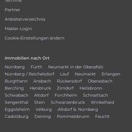
Termine
Partner
Anbieterverzeichnis
Makler-Login
Cookie-Einstellungen ändern
Immobilien nach Ort
Nürnberg
Fürth
Neumarkt in der Oberpfalz
Nürnberg / Reichelsdorf
Lauf
Neumarkt
Erlangen
Burgthann
Ansbach
Rückersdorf
Oberasbach
Berching
Hersbruck
Zirndorf
Heilsbronn
Schwabach
Altdorf
Forchheim
Schnaittach
Sengenthal
Stein
Schwarzenbruck
Winkelhaid
Eggolsheim
Velburg
Altdorf b. Nürnberg
Cadolzburg
Deining
Pommelsbrunn
Feucht