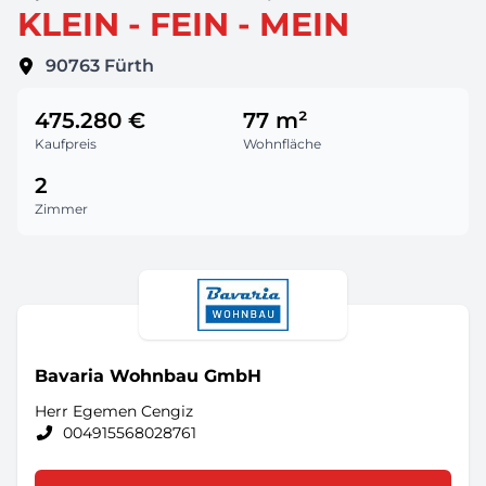
KLEIN - FEIN - MEIN
90763
Fürth
475.280 €
77 m²
Kaufpreis
Wohnfläche
2
Zimmer
Bavaria Wohnbau GmbH
Herr Egemen Cengiz
004915568028761