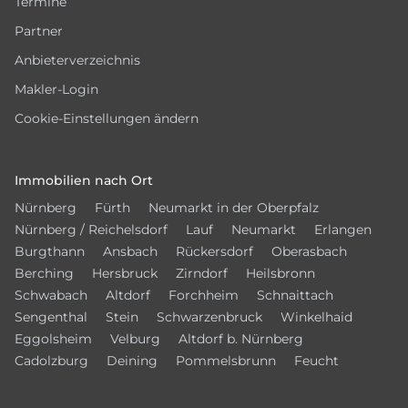
Termine
Partner
Anbieterverzeichnis
Makler-Login
Cookie-Einstellungen ändern
Immobilien nach Ort
Nürnberg
Fürth
Neumarkt in der Oberpfalz
Nürnberg / Reichelsdorf
Lauf
Neumarkt
Erlangen
Burgthann
Ansbach
Rückersdorf
Oberasbach
Berching
Hersbruck
Zirndorf
Heilsbronn
Schwabach
Altdorf
Forchheim
Schnaittach
Sengenthal
Stein
Schwarzenbruck
Winkelhaid
Eggolsheim
Velburg
Altdorf b. Nürnberg
Cadolzburg
Deining
Pommelsbrunn
Feucht