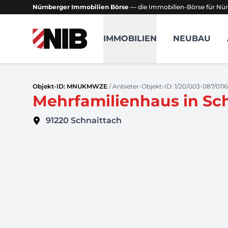
Nürnberger Immobilien Börse
— die Immobilien-Börse für Nür
NIB - Nürnberger Immobilien Börse
IMMOBILIEN
NEUBAU
Objekt-ID: MNUKMWZE
/ Anbieter-Objekt-ID: 1/20/003-087/011
Mehrfamilienhaus in Sc
91220
Schnaittach