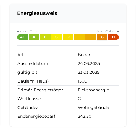
Energieausweis
sehr effizient
nicht effizient
A+
A
B
C
D
E
F
G
H
Art
Bedarf
Ausstelldatum
24.03.2025
gültig bis
23.03.2035
Baujahr (Haus)
1500
Primär-Energieträger
Elektroenergie
Wertklasse
G
Gebäudeart
Wohngebäude
Endenergiebedarf
242,50