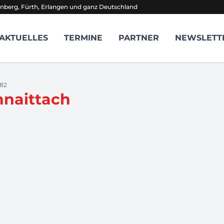
nberg, Fürth, Erlangen und ganz Deutschland
AKTUELLES
TERMINE
PARTNER
NEWSLETT
682
hnaittach