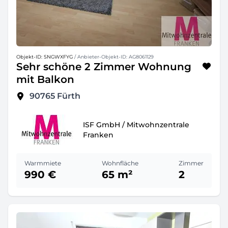
Objekt-ID: SNGWXFYG
/ Anbieter-Objekt-ID: AG8061129
Sehr schöne 2 Zimmer Wohnung
mit Balkon
90765
Fürth
ISF GmbH / Mitwohnzentrale
Franken
Warmmiete
Wohnfläche
Zimmer
990 €
65 m²
2