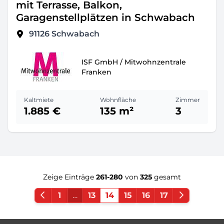
mit Terrasse, Balkon,
Garagenstellplätzen in Schwabach
91126
Schwabach
ISF GmbH / Mitwohnzentrale
Franken
Kaltmiete
Wohnfläche
Zimmer
1.885 €
135 m²
3
Zeige Einträge
261-280
von
325
gesamt
1
…
13
14
15
16
17