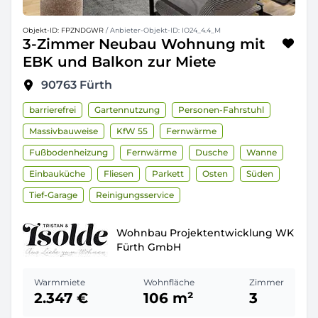
Objekt-ID: FPZNDGWR
/ Anbieter-Objekt-ID: IO24_4.4_M
3-Zimmer Neubau Wohnung mit
EBK und Balkon zur Miete
90763
Fürth
barrierefrei
Gartennutzung
Personen-Fahrstuhl
Massivbauweise
KfW 55
Fernwärme
Fußbodenheizung
Fernwärme
Dusche
Wanne
Einbauküche
Fliesen
Parkett
Osten
Süden
Tief-Garage
Reinigungsservice
Wohnbau Projektentwicklung WK
Fürth GmbH
Warmmiete
Wohnfläche
Zimmer
2.347 €
106 m²
3