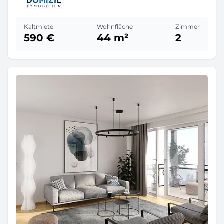
Kaltmiete
Wohnfläche
Zimmer
590 €
44 m²
2