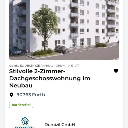
Objekt-ID: UBXZNYZE
/ Anbieter-Objekt-ID: E -277
Stilvolle 2-Zimmer-
Dachgeschosswohnung im
Neubau
90763
Fürth
barrierefrei
Domizil GmbH