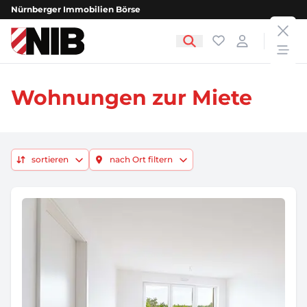
Nürnberger Immobilien Börse
clos
NIB - Nürnberger Immobilien Börse
Favoriten
Login
open
Wohnungen zur Miete
sortieren
nach Ort filtern