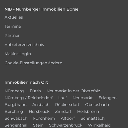
Footer
NIB - Nürnberger Immobilien Börse
Aktuelles
Termine
Partner
Anbieterverzeichnis
Makler-Login
Cookie-Einstellungen ändern
Immobilien nach Ort
Nürnberg
Fürth
Neumarkt in der Oberpfalz
Nürnberg / Reichelsdorf
Lauf
Neumarkt
Erlangen
Burgthann
Ansbach
Rückersdorf
Oberasbach
Berching
Hersbruck
Zirndorf
Heilsbronn
Schwabach
Forchheim
Altdorf
Schnaittach
Sengenthal
Stein
Schwarzenbruck
Winkelhaid