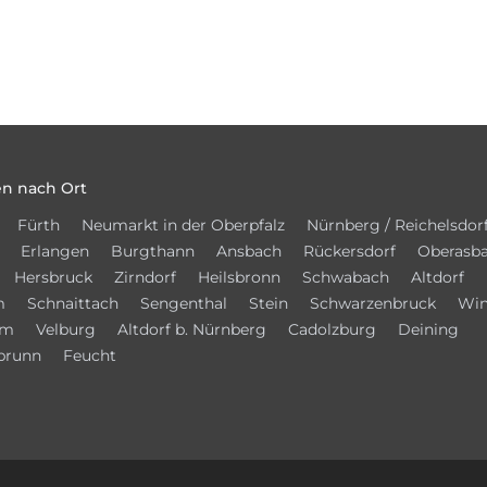
n nach Ort
Fürth
Neumarkt in der Oberpfalz
Nürnberg / Reichelsdor
Erlangen
Burgthann
Ansbach
Rückersdorf
Oberasb
Hersbruck
Zirndorf
Heilsbronn
Schwabach
Altdorf
m
Schnaittach
Sengenthal
Stein
Schwarzenbruck
Win
im
Velburg
Altdorf b. Nürnberg
Cadolzburg
Deining
brunn
Feucht