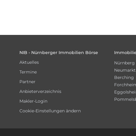
Footer
NIB - Nürnberger Immobilien Börse
Immobilie
Aktuelles
Nürnberg
Neumarkt
Termine
Berching
Partner
Forchhei
Anbieterverzeichnis
Eggolshe
Pommels
Makler-Login
Cookie-Einstellungen ändern