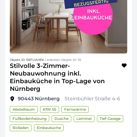
Objekt-ID: RBTUWXEK
/ Anbieter-Objekt-ID: 112
Stilvolle 3-Zimmer-
Neubauwohnung inkl.
Einbauküche in Top-Lage von
Nürnberg
90443
Nürnberg
Steinbühler Straße 4-6
Abstellraum
KfW 55
Fernwärme
Fußbodenheizung
Dusche
Laminat
Tief-Garage
Rolladen
Einbauküche