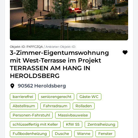
Objekt-ID: PXFFCZQA
/ Anbieter-Objekt-ID:
3-Zimmer-Eigentumswohnung
mit West-Terrasse im Projekt
TERRASSEN AM HANG IN
HEROLDSBERG
90562
Heroldsberg
barrierefrei
seniorengerecht
Gäste-WC
Abstellraum
Fahrradraum
Rolladen
Personen-Fahrstuhl
Massivbauweise
schlüsselfertig mit Keller
KfW 55
Zentralheizung
Fußbodenheizung
Dusche
Wanne
Fenster