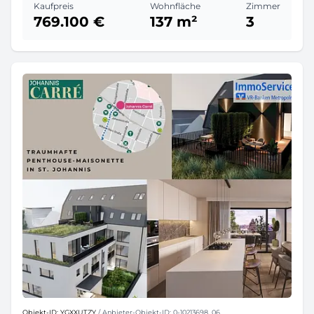
Kaufpreis
Wohnfläche
Zimmer
769.100 €
137 m²
3
Objekt-ID: YGXXUTZY
/ Anbieter-Objekt-ID: 0-10213698_06