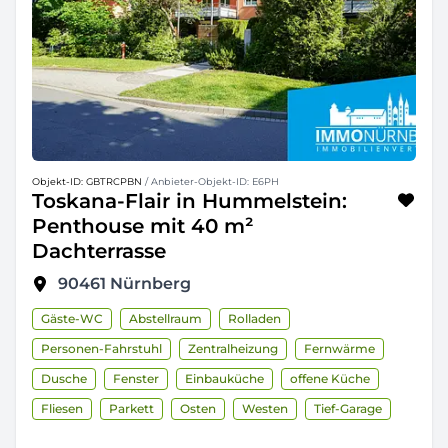
Objekt-ID: GBTRCPBN
/ Anbieter-Objekt-ID: E6PH
Toskana-Flair in Hummelstein:
Penthouse mit 40 m²
Dachterrasse
90461
Nürnberg
Gäste-WC
Abstellraum
Rolladen
Personen-Fahrstuhl
Zentralheizung
Fernwärme
Dusche
Fenster
Einbauküche
offene Küche
Fliesen
Parkett
Osten
Westen
Tief-Garage