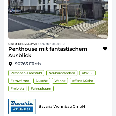
Objekt-ID: NMYLQMZT
/ Anbieter-Objekt-ID:
Penthouse mit fantastischem
Ausblick
90763
Fürth
Personen-Fahrstuhl
Neubaustandard
KfW 55
Fernwärme
Dusche
Wanne
offene Küche
Freiplatz
Fahrradraum
Bavaria Wohnbau GmbH