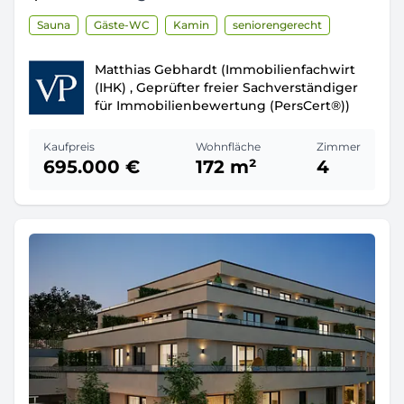
Sauna
Gäste-WC
Kamin
seniorengerecht
Matthias Gebhardt (Immobilienfachwirt
(IHK) , Geprüfter freier Sachverständiger
für Immobilienbewertung (PersCert®))
Kaufpreis
Wohnfläche
Zimmer
695.000 €
172 m²
4