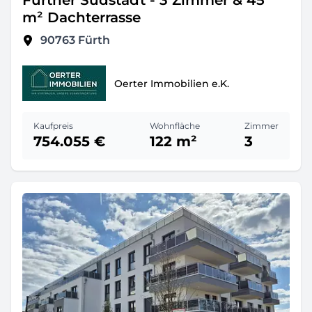
Fürther Südstadt - 3 Zimmer & 45
m² Dachterrasse
90763
Fürth
Oerter Immobilien e.K.
Kaufpreis
Wohnfläche
Zimmer
754.055 €
122 m²
3