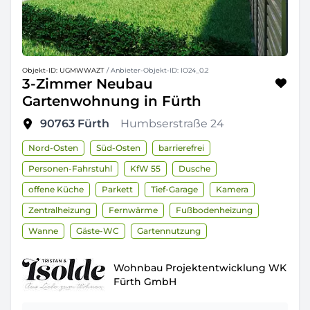
Objekt-ID: UGMWWAZT
/ Anbieter-Objekt-ID: IO24_0.2
3-Zimmer Neubau
Gartenwohnung in Fürth
90763
Fürth
Humbserstraße 24
Nord-Osten
Süd-Osten
barrierefrei
Personen-Fahrstuhl
KfW 55
Dusche
offene Küche
Parkett
Tief-Garage
Kamera
Zentralheizung
Fernwärme
Fußbodenheizung
Wanne
Gäste-WC
Gartennutzung
Wohnbau Projektentwicklung WK
Fürth GmbH