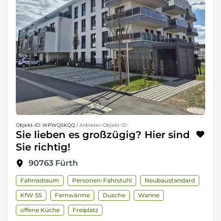
Objekt-ID: WPWQSKQQ
/ Anbieter-Objekt-ID:
Sie lieben es großzügig? Hier sind
Sie richtig!
90763
Fürth
Fahrradraum
Personen-Fahrstuhl
Neubaustandard
KfW 55
Fernwärme
Dusche
Wanne
offene Küche
Freiplatz