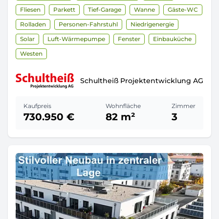
Fliesen
Parkett
Tief-Garage
Wanne
Gäste-WC
Rolladen
Personen-Fahrstuhl
Niedrigenergie
Solar
Luft-Wärmepumpe
Fenster
Einbauküche
Westen
Schultheiß Projektentwicklung AG
Kaufpreis
Wohnfläche
Zimmer
730.950 €
82 m²
3