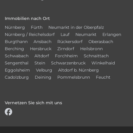
Immobilien nach Ort
Nürnberg
Fürth
Neumarkt in der Oberpfalz
Nürnberg / Reichelsdorf
Lauf
Neumarkt
Erlangen
Burgthann
Ansbach
Rückersdorf
Oberasbach
Berching
Hersbruck
Zirndorf
Heilsbronn
Schwabach
Altdorf
Forchheim
Schnaittach
Sengenthal
Stein
Schwarzenbruck
Winkelhaid
Eggolsheim
Velburg
Altdorf b. Nürnberg
Cadolzburg
Deining
Pommelsbrunn
Feucht
Vernetzen Sie sich mit uns