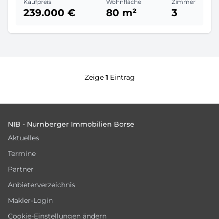
Kaufpreis
Wohnfläche
Zimmer
239.000 €
80 m²
3
Zeige
1
Eintrag
Footer
NIB - Nürnberger Immobilien Börse
Aktuelles
Termine
Partner
Anbieterverzeichnis
Makler-Login
Cookie-Einstellungen ändern