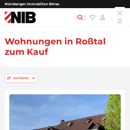
Nürnberger Immobilien Börse
clos
NIB - Nürnberger Immobilien Börse
Favoriten
Login
open
Wohnungen in Roßtal
zum Kauf
sortieren