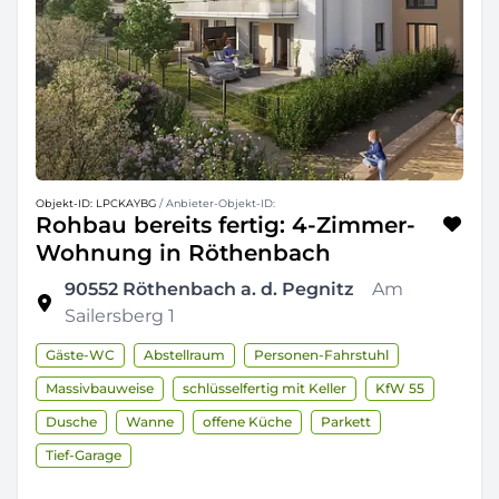
Objekt-ID: LPCKAYBG
/ Anbieter-Objekt-ID:
Rohbau bereits fertig: 4-Zimmer-
Wohnung in Röthenbach
90552
Röthenbach a. d. Pegnitz
Am
Sailersberg 1
Gäste-WC
Abstellraum
Personen-Fahrstuhl
Massivbauweise
schlüsselfertig mit Keller
KfW 55
Dusche
Wanne
offene Küche
Parkett
Tief-Garage