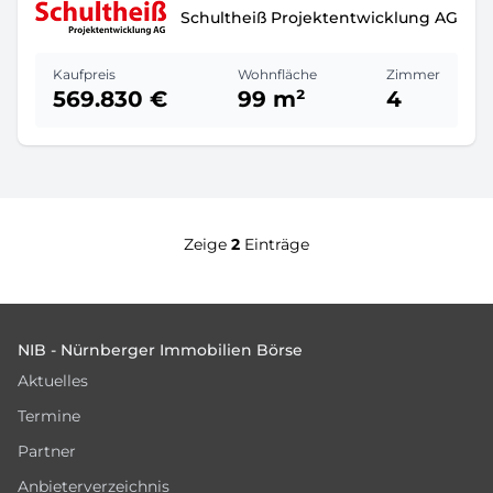
Schultheiß Projektentwicklung AG
Kaufpreis
Wohnfläche
Zimmer
569.830 €
99 m²
4
Zeige
2
Einträge
Footer
NIB - Nürnberger Immobilien Börse
Aktuelles
Termine
Partner
Anbieterverzeichnis