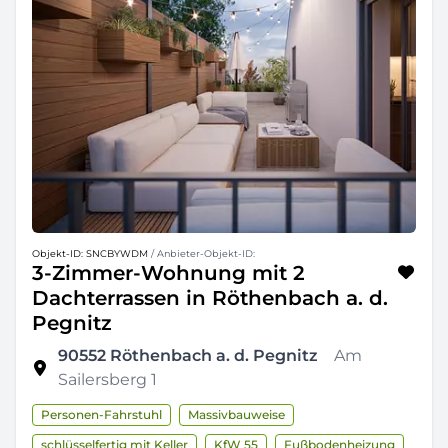
Objekt-ID: SNCBYWDM
/ Anbieter-Objekt-ID:
3-Zimmer-Wohnung mit 2
Dachterrassen in Röthenbach a. d.
Pegnitz
90552
Röthenbach a. d. Pegnitz
Am
Sailersberg 1
Personen-Fahrstuhl
Massivbauweise
schlüsselfertig mit Keller
KfW 55
Fußbodenheizung