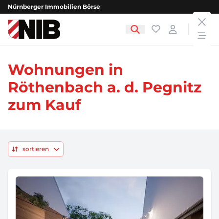
Nürnberger Immobilien Börse
clos
NIB - Nürnberger Immobilien Börse
Favoriten
Login
open
Wohnungen in
Röthenbach a. d. Pegnitz
zum Kauf
sortieren