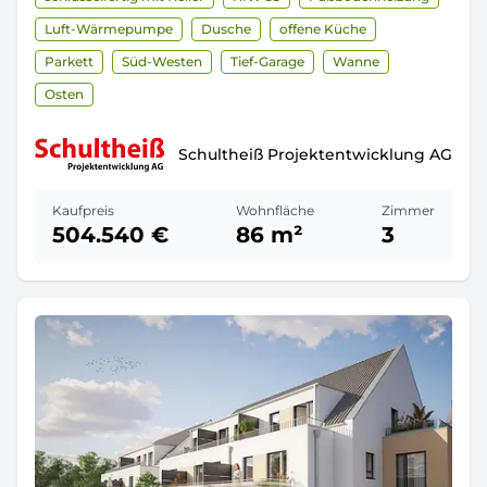
Luft-Wärmepumpe
Dusche
offene Küche
Parkett
Süd-Westen
Tief-Garage
Wanne
Osten
Schultheiß Projektentwicklung AG
Kaufpreis
Wohnfläche
Zimmer
504.540 €
86 m²
3