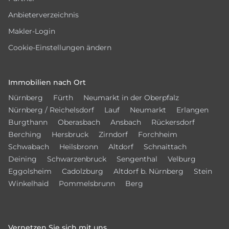
Anbieterverzeichnis
Makler-Login
Cookie-Einstellungen ändern
Immobilien nach Ort
Nürnberg
Fürth
Neumarkt in der Oberpfalz
Nürnberg / Reichelsdorf
Lauf
Neumarkt
Erlangen
Burgthann
Oberasbach
Ansbach
Rückersdorf
Berching
Hersbruck
Zirndorf
Forchheim
Schwabach
Heilsbronn
Altdorf
Schnaittach
Deining
Schwarzenbruck
Sengenthal
Velburg
Eggolsheim
Cadolzburg
Altdorf b. Nürnberg
Stein
Winkelhaid
Pommelsbrunn
Berg
Vernetzen Sie sich mit uns