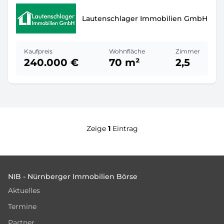
Lautenschlager Immobilien GmbH
Kaufpreis
Wohnfläche
Zimmer
240.000 €
70 m²
2,5
Zeige
1
Eintrag
Footer
NIB - Nürnberger Immobilien Börse
Aktuelles
Termine
Partner