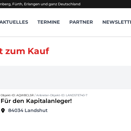
nberg, Fürth, Erlangen und ganz Deutschland
AKTUELLES
TERMINE
PARTNER
NEWSLETT
t zum Kauf
Objekt-ID: AQWBCLSR
/ Anbieter-Objekt-ID: LANDSTET40-7
Für den Kapitalanleger!
84034
Landshut