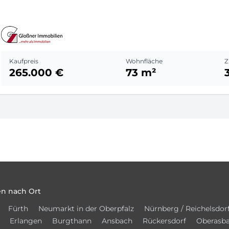
Kaufpreis
Wohnfläche
Z
265.000 €
73 m²
n nach Ort
Fürth
Neumarkt in der Oberpfalz
Nürnberg / Reichelsdor
Erlangen
Burgthann
Ansbach
Rückersdorf
Oberasb