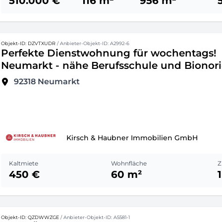
510.000 €
116 m²
956 m²
Objekt-ID: DZVTXUDR
/ Anbieter-Objekt-ID: A2992-6
Perfekte Dienstwohnung für wochentags!
Neumarkt - nähe Berufsschule und Bionor
92318
Neumarkt
Kirsch & Haubner Immobilien GmbH
Kaltmiete
Wohnfläche
Z
450 €
60 m²
1
Objekt-ID: QZDWWZGE
/ Anbieter-Objekt-ID: A5581-1