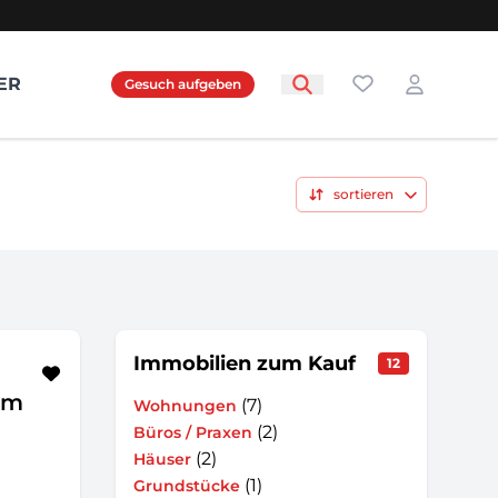
Favoriten
ER
Gesuch aufgeben
Login
sortieren
Immobilien zum Kauf
12
um
(7)
Wohnungen
(2)
Büros / Praxen
(2)
Häuser
(1)
Grundstücke