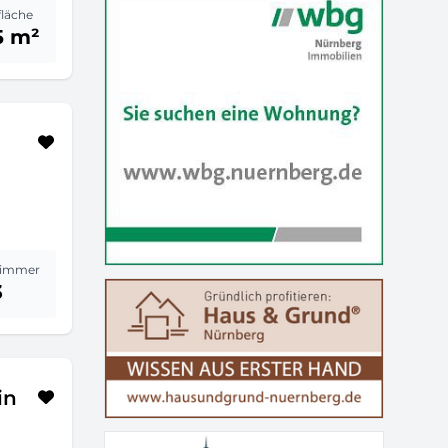
fläche
5 m²
immer
3
in