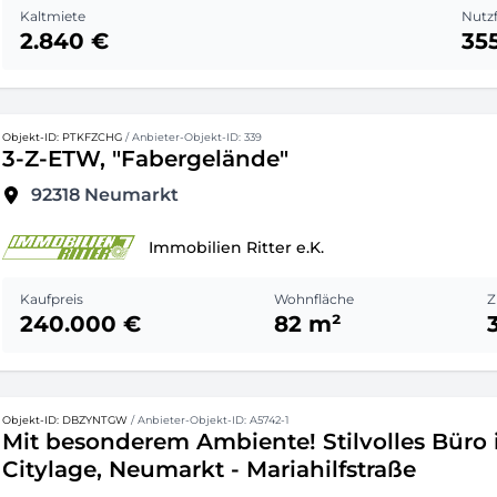
Kaltmiete
Nutz
2.840 €
35
Objekt-ID: PTKFZCHG
/ Anbieter-Objekt-ID: 339
3-Z-ETW, "Fabergelände"
92318
Neumarkt
Immobilien Ritter e.K.
Kaufpreis
Wohnfläche
Z
240.000 €
82 m²
Objekt-ID: DBZYNTGW
/ Anbieter-Objekt-ID: A5742-1
Mit besonderem Ambiente! Stilvolles Büro 
Citylage, Neumarkt - Mariahilfstraße