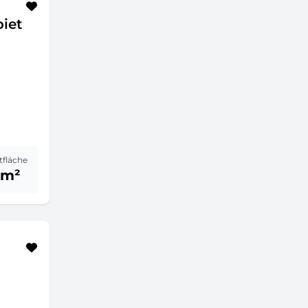
iet
fläche
 m²