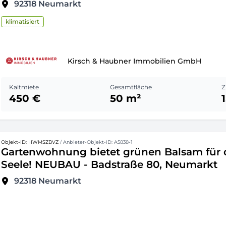
92318
Neumarkt
klimatisiert
Kirsch & Haubner Immobilien GmbH
Kaltmiete
Gesamtfläche
Z
450 €
50 m²
1
Objekt-ID: HWMSZBVZ
/ Anbieter-Objekt-ID: A5838-1
Gartenwohnung bietet grünen Balsam für 
Seele! NEUBAU - Badstraße 80, Neumarkt
92318
Neumarkt