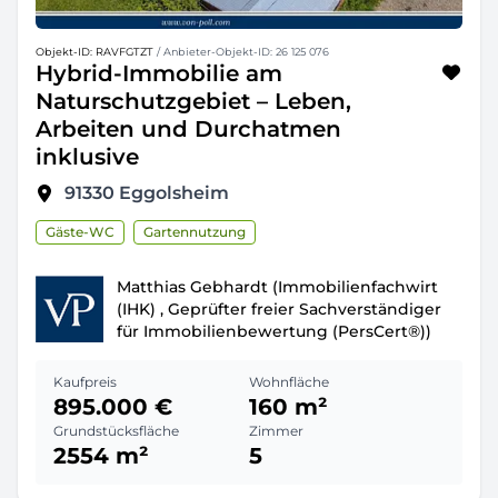
Objekt-ID: RAVFGTZT
/ Anbieter-Objekt-ID: 26 125 076
Hybrid-Immobilie am
Naturschutzgebiet – Leben,
Arbeiten und Durchatmen
inklusive
91330
Eggolsheim
Gäste-WC
Gartennutzung
Matthias Gebhardt (Immobilienfachwirt
(IHK) , Geprüfter freier Sachverständiger
für Immobilienbewertung (PersCert®))
Kaufpreis
Wohnfläche
895.000 €
160 m²
Grundstücksfläche
Zimmer
2554 m²
5