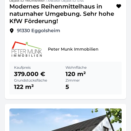
Objekt-ID: YMUHWMWF
/ Anbieter-Objekt-ID: 5744
Modernes Reihenmittelhaus in
naturnaher Umgebung. Sehr hohe
KfW Förderung!
91330
Eggolsheim
Peter Munk Immobilien
Kaufpreis
Wohnfläche
379.000 €
120 m²
Grundstücksfläche
Zimmer
122 m²
5