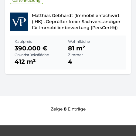
Gartennutzung
Matthias Gebhardt (Immobilienfachwirt
(IHK) , Geprüfter freier Sachverständiger
für Immobilienbewertung (PersCert®))
Kaufpreis
Wohnfläche
390.000 €
81 m²
Grundstücksfläche
Zimmer
412 m²
4
Zeige
8
Einträge
Footer