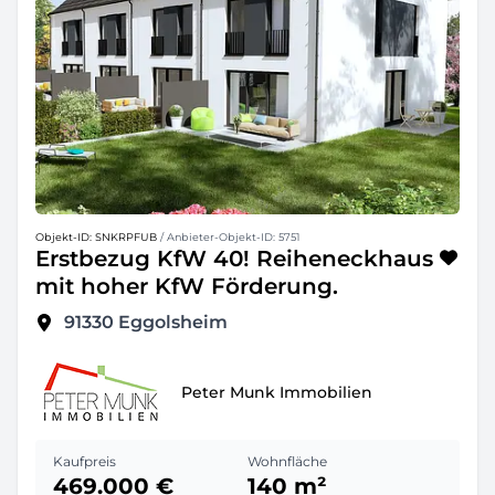
Objekt-ID: SNKRPFUB
/ Anbieter-Objekt-ID: 5751
Erstbezug KfW 40! Reiheneckhaus
mit hoher KfW Förderung.
91330
Eggolsheim
Peter Munk Immobilien
Kaufpreis
Wohnfläche
469.000 €
140 m²