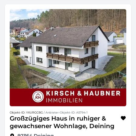
Objekt-ID: YXURGCBG
/ Anbieter-Objekt-ID: A5794-1
Großzügiges Haus in ruhiger &
gewachsener Wohnlage, Deining
92364
Deining