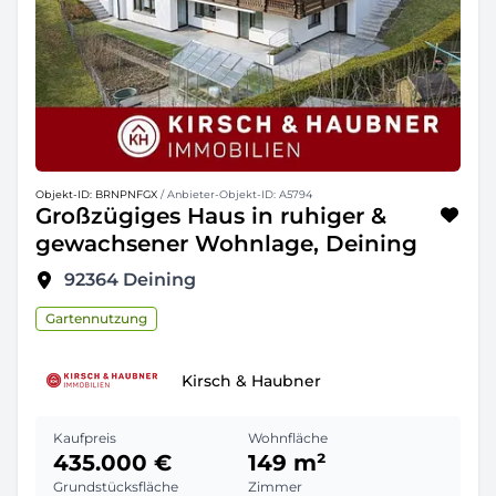
Objekt-ID: BRNPNFGX
/ Anbieter-Objekt-ID: A5794
Großzügiges Haus in ruhiger &
gewachsener Wohnlage, Deining
92364
Deining
Gartennutzung
Kirsch & Haubner
Kaufpreis
Wohnfläche
435.000 €
149 m²
Grundstücksfläche
Zimmer