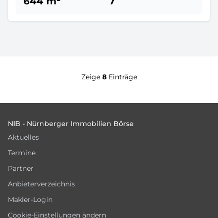
644 m²
7
Zeige
8
Einträge
Footer
NIB - Nürnberger Immobilien Börse
Aktuelles
Termine
Partner
Anbieterverzeichnis
Makler-Login
Cookie-Einstellungen ändern