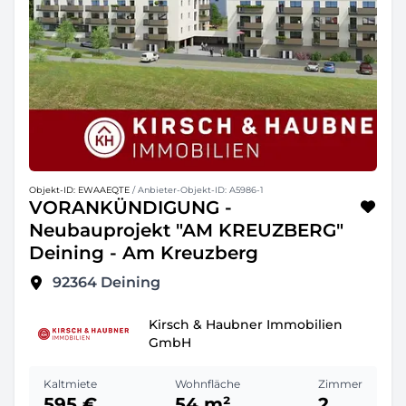
Objekt-ID: EWAAEQTE
/ Anbieter-Objekt-ID: A5986-1
VORANKÜNDIGUNG -
Neubauprojekt "AM KREUZBERG"
Deining - Am Kreuzberg
92364
Deining
Kirsch & Haubner Immobilien
GmbH
Kaltmiete
Wohnfläche
Zimmer
595 €
54 m²
2