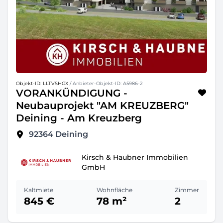
Objekt-ID: LLTVSHGX
/ Anbieter-Objekt-ID: A5986-2
VORANKÜNDIGUNG -
Neubauprojekt "AM KREUZBERG"
Deining - Am Kreuzberg
92364
Deining
Kirsch & Haubner Immobilien
GmbH
Kaltmiete
Wohnfläche
Zimmer
845 €
78 m²
2