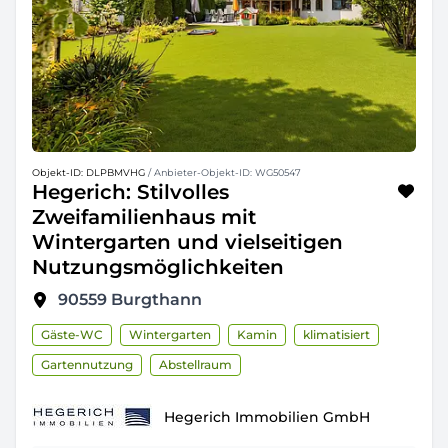
Objekt-ID: DLPBMVHG
/ Anbieter-Objekt-ID: WG50547
Hegerich: Stilvolles
Zweifamilienhaus mit
Wintergarten und vielseitigen
Nutzungsmöglichkeiten
90559
Burgthann
Gäste-WC
Wintergarten
Kamin
klimatisiert
Gartennutzung
Abstellraum
Hegerich Immobilien GmbH