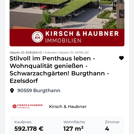
Objekt-ID: EDEQMLYS
/ Anbieter-Objekt-ID: A5782-221
Stilvoll im Penthaus leben -
Wohnqualität genießen -
Schwarzachgärten! Burgthann -
Ezelsdorf
90559
Burgthann
Kirsch & Haubner
Kaufpreis
Wohnfläche
Zimmer
592.178 €
127 m²
4