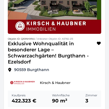
Objekt-ID: QXXNHXNU
/ Anbieter-Objekt-ID: A5782-213
Exklusive Wohnqualität in
besonderer Lage –
Schwarzachgärten! Burgthann -
Ezelsdorf
90559
Burgthann
Kirsch & Haubner
Kaufpreis
Wohnfläche
Zimmer
422.323 €
90 m²
3