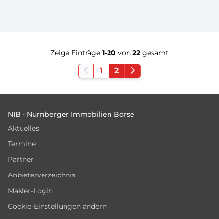
Zeige Einträge
1-20
von
22
gesamt
1
2
Footer
NIB - Nürnberger Immobilien Börse
Aktuelles
Termine
Partner
Anbieterverzeichnis
Makler-Login
Cookie-Einstellungen ändern