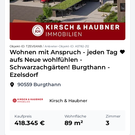
Objekt-ID: TZEVEANB
/ Anbieter-Objekt-ID: A5782-212
Wohnen mit Anspruch - jeden Tag
aufs Neue wohlfühlen -
Schwarzachgärten! Burgthann -
Ezelsdorf
90559
Burgthann
Kirsch & Haubner
Kaufpreis
Wohnfläche
Zimmer
418.345 €
89 m²
3