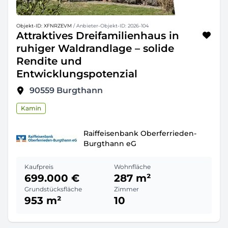
Objekt-ID: XFNRZEVM
/ Anbieter-Objekt-ID: 2026-104
Attraktives Dreifamilienhaus in
ruhiger Waldrandlage – solide
Rendite und
Entwicklungspotenzial
90559
Burgthann
Kamin
Raiffeisenbank Oberferrieden-
Burgthann eG
Kaufpreis
Wohnfläche
699.000 €
287 m²
Grundstücksfläche
Zimmer
953 m²
10