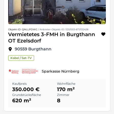
Objekt-ID: QNLLPDWC
/ Anbieter-Objekt-ID: 1/20/003-871/012428
Vermietetes 3-FMH in Burgthann
OT Ezelsdorf
90559
Burgthann
Kabel / Sat-TV
Sparkasse Nürnberg
Kaufpreis
Wohnfläche
350.000 €
170 m²
Grundstücksfläche
Zimmer
620 m²
8