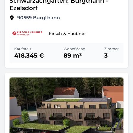
Schwarzachgärten! Burgthann -
Ezelsdorf
90559
Burgthann
Kirsch & Haubner
Kaufpreis
Wohnfläche
Zimmer
418.345 €
89 m²
3