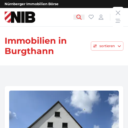
Nürnberger Immobilien Börse
clos
NIB - Nürnberger Immobilien Börse
Favoriten
Login
open
Immobilien in
sortieren
Burgthann