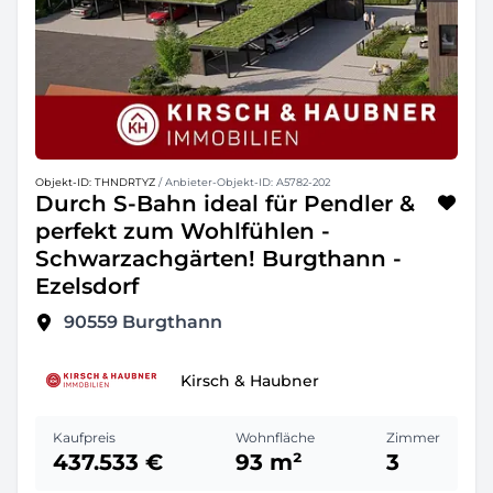
Objekt-ID: THNDRTYZ
/ Anbieter-Objekt-ID: A5782-202
Durch S-Bahn ideal für Pendler &
perfekt zum Wohlfühlen -
Schwarzachgärten! Burgthann -
Ezelsdorf
90559
Burgthann
Kirsch & Haubner
Kaufpreis
Wohnfläche
Zimmer
437.533 €
93 m²
3