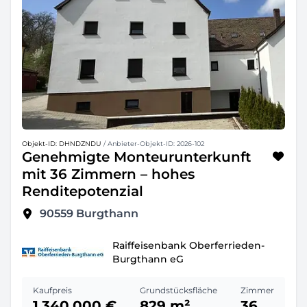
Objekt-ID: DHNDZNDU
/ Anbieter-Objekt-ID: 2026-102
Genehmigte Monteurunterkunft
mit 36 Zimmern – hohes
Renditepotenzial
90559
Burgthann
Raiffeisenbank Oberferrieden-
Burgthann eG
Kaufpreis
Grundstücksfläche
Zimmer
1.340.000 €
829 m²
36