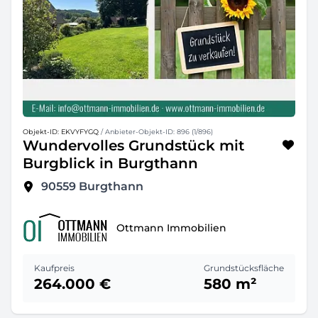
Objekt-ID: EKVYFYGQ
/ Anbieter-Objekt-ID: 896 (1/896)
Wundervolles Grundstück mit
Burgblick in Burgthann
90559
Burgthann
Ottmann Immobilien
Kaufpreis
Grundstücksfläche
264.000 €
580 m²