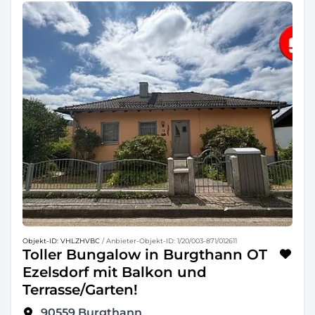
Objekt-ID: VHLZHVBC
/ Anbieter-Objekt-ID: 1/20/003-871/012611
Toller Bungalow in Burgthann OT
Ezelsdorf mit Balkon und
Terrasse/Garten!
90559
Burgthann