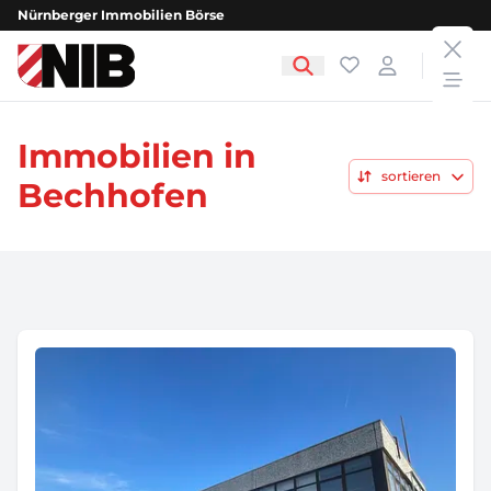
Nürnberger Immobilien Börse
clos
NIB - Nürnberger Immobilien Börse
Favoriten
Login
open
Immobilien in
sortieren
Bechhofen