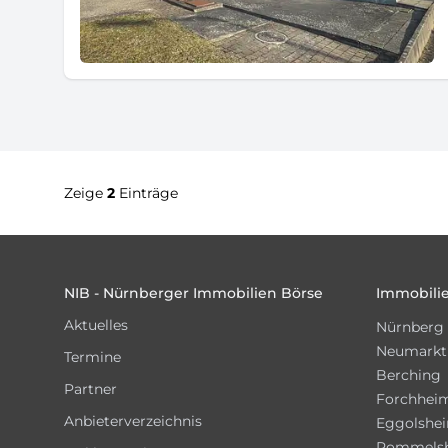
Zeige
2
Einträge
Footer
NIB - Nürnberger Immobilien Börse
Immobilie
Aktuelles
Nürnberg
Neumarkt
Termine
Berching
Partner
Forchhei
Anbieterverzeichnis
Eggolshe
Pommels