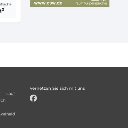
sfläche
m²
Vernetzen Sie sich mit uns
f
Lauf
ach
kelhaid