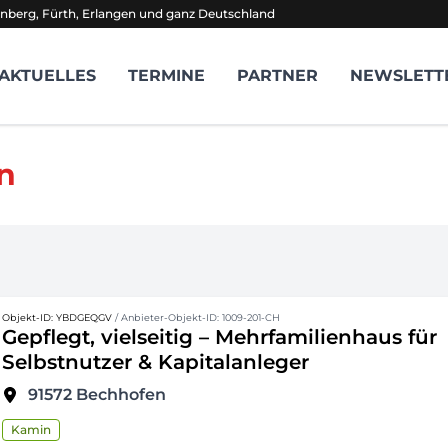
nberg, Fürth, Erlangen und ganz Deutschland
AKTUELLES
TERMINE
PARTNER
NEWSLETT
n
Objekt-ID: YBDGEQGV
/ Anbieter-Objekt-ID: 1009-201-CH
Gepflegt, vielseitig – Mehrfamilienhaus für
Selbstnutzer & Kapitalanleger
91572
Bechhofen
Kamin