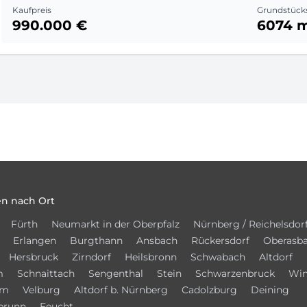
Kaufpreis
Grundstück
990.000 €
6074 
n nach Ort
Fürth
Neumarkt in der Oberpfalz
Nürnberg / Reichelsdor
Erlangen
Burgthann
Ansbach
Rückersdorf
Oberasb
Hersbruck
Zirndorf
Heilsbronn
Schwabach
Altdorf
m
Schnaittach
Sengenthal
Stein
Schwarzenbruck
Win
im
Velburg
Altdorf b. Nürnberg
Cadolzburg
Deining
brunn
Feucht