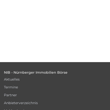
Footer
NIB - Nürnberger Immobilien Börse
Aktuelles
Termine
Partner
Anbieterverzeichnis