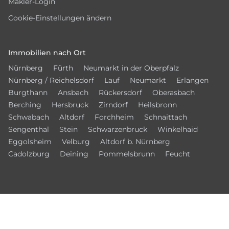
Makler-Login
Cookie-Einstellungen ändern
Immobilien nach Ort
Nürnberg
Fürth
Neumarkt in der Oberpfalz
Nürnberg / Reichelsdorf
Lauf
Neumarkt
Erlangen
Burgthann
Ansbach
Rückersdorf
Oberasbach
Berching
Hersbruck
Zirndorf
Heilsbronn
Schwabach
Altdorf
Forchheim
Schnaittach
Sengenthal
Stein
Schwarzenbruck
Winkelhaid
Eggolsheim
Velburg
Altdorf b. Nürnberg
Cadolzburg
Deining
Pommelsbrunn
Feucht
Vernetzen Sie sich mit uns