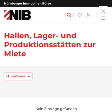
Nürnberger Immobilien Börse
clos
NIB - Nürnberger Immobilien Börse
Favoriten
Login
open
Hallen, Lager- und
Produktionsstätten zur
Miete
sortieren
Kein Einträge gefunden