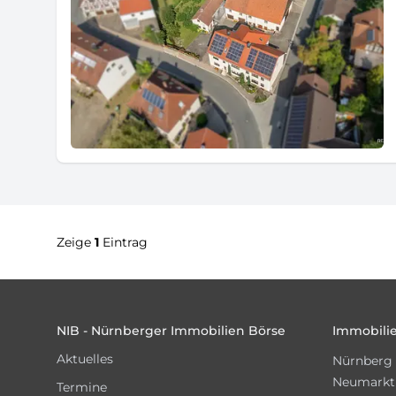
Zeige
1
Eintrag
Footer
NIB - Nürnberger Immobilien Börse
Immobilie
Aktuelles
Nürnberg
Neumarkt
Termine