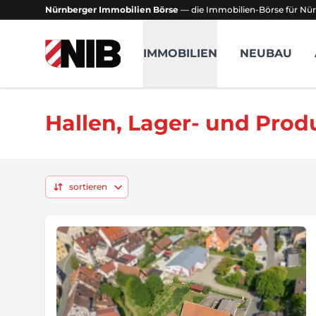
Nürnberger Immobilien Börse
— die Immobilien-Börse für Nür
NIB - Nürnberger Immobilien Börse
IMMOBILIEN
NEUBAU
Hallen, Lager- und Prod
sortieren