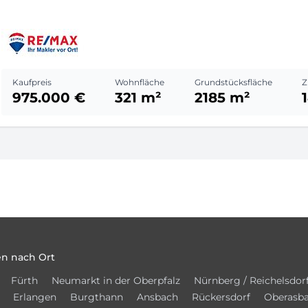
Kaufpreis
Wohnfläche
Grundstücksfläche
Z
975.000 €
321 m²
2185 m²
n nach Ort
Fürth
Neumarkt in der Oberpfalz
Nürnberg / Reichelsdor
Erlangen
Burgthann
Ansbach
Rückersdorf
Oberasb