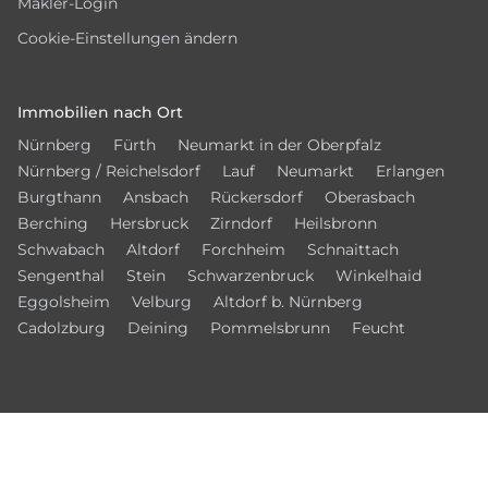
Makler-Login
Cookie-Einstellungen ändern
Immobilien nach Ort
Nürnberg
Fürth
Neumarkt in der Oberpfalz
Nürnberg / Reichelsdorf
Lauf
Neumarkt
Erlangen
Burgthann
Ansbach
Rückersdorf
Oberasbach
Berching
Hersbruck
Zirndorf
Heilsbronn
Schwabach
Altdorf
Forchheim
Schnaittach
Sengenthal
Stein
Schwarzenbruck
Winkelhaid
Eggolsheim
Velburg
Altdorf b. Nürnberg
Cadolzburg
Deining
Pommelsbrunn
Feucht
Vernetzen Sie sich mit uns