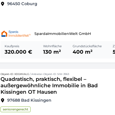
96450
Coburg
SpardaImmobilienWelt GmbH
Kaufpreis
Wohnfläche
Grundstücksfläche
Z
320.000 €
130 m²
400 m²
Objekt-ID: XDGMVALG
/ Anbieter-Objekt-ID: SIW-3963
Quadratisch, praktisch, flexibel –
außergewöhnliche Immobilie in Bad
Kissingen OT Hausen
97688
Bad Kissingen
seniorengerecht