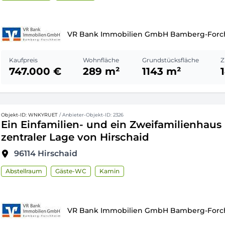
VR Bank Immobilien GmbH Bamberg-For
Kaufpreis
Wohnfläche
Grundstücksfläche
Z
747.000 €
289 m²
1143 m²
Objekt-ID: WNKYRUET
/ Anbieter-Objekt-ID: 2326
Ein Einfamilien- und ein Zweifamilienhaus 
zentraler Lage von Hirschaid
96114
Hirschaid
Abstellraum
Gäste-WC
Kamin
VR Bank Immobilien GmbH Bamberg-For