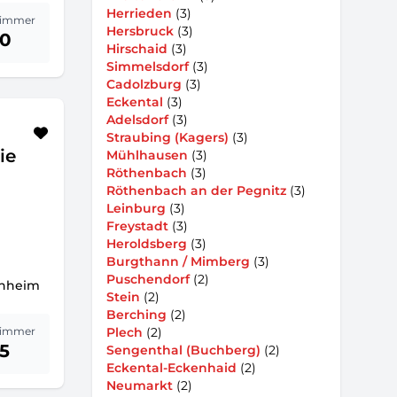
Herrieden
(3)
immer
Hersbruck
(3)
10
Hirschaid
(3)
Simmelsdorf
(3)
Cadolzburg
(3)
Eckental
(3)
Adelsdorf
(3)
Straubing (Kagers)
(3)
ie
Mühlhausen
(3)
Röthenbach
(3)
Röthenbach an der Pegnitz
(3)
Leinburg
(3)
Freystadt
(3)
Heroldsberg
(3)
Burgthann / Mimberg
(3)
Puschendorf
(2)
chheim
Stein
(2)
Berching
(2)
immer
Plech
(2)
15
Sengenthal (Buchberg)
(2)
Eckental-Eckenhaid
(2)
Neumarkt
(2)