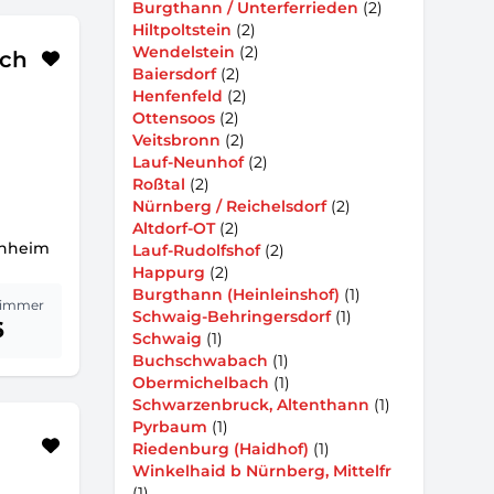
Burgthann / Unterferrieden
(2)
Hiltpoltstein
(2)
Wendelstein
(2)
ich
Baiersdorf
(2)
Henfenfeld
(2)
Ottensoos
(2)
Veitsbronn
(2)
Lauf-Neunhof
(2)
Roßtal
(2)
Nürnberg / Reichelsdorf
(2)
Altdorf-OT
(2)
chheim
Lauf-Rudolfshof
(2)
Happurg
(2)
Burgthann (Heinleinshof)
(1)
immer
Schwaig-Behringersdorf
(1)
6
Schwaig
(1)
Buchschwabach
(1)
Obermichelbach
(1)
Schwarzenbruck, Altenthann
(1)
Pyrbaum
(1)
Riedenburg (Haidhof)
(1)
Winkelhaid b Nürnberg, Mittelfr
(1)