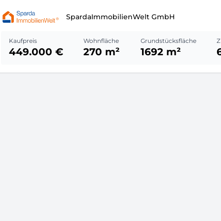
SpardaImmobilienWelt GmbH
Kaufpreis
Wohnfläche
Grundstücksfläche
Z
449.000 €
270 m²
1692 m²