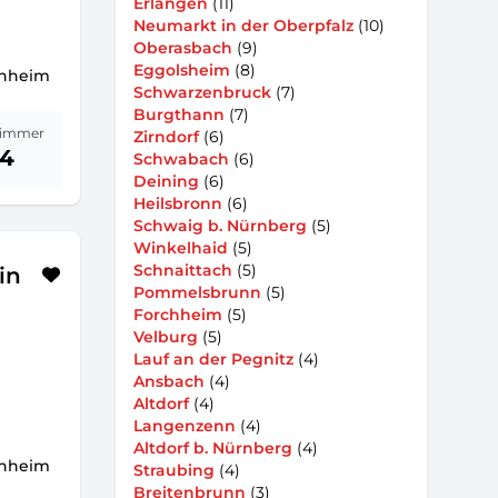
Erlangen
(11)
Neumarkt in der Oberpfalz
(10)
Oberasbach
(9)
Eggolsheim
(8)
chheim
Schwarzenbruck
(7)
Burgthann
(7)
immer
Zirndorf
(6)
14
Schwabach
(6)
Deining
(6)
Heilsbronn
(6)
Schwaig b. Nürnberg
(5)
Winkelhaid
(5)
Schnaittach
(5)
in
Pommelsbrunn
(5)
Forchheim
(5)
Velburg
(5)
Lauf an der Pegnitz
(4)
Ansbach
(4)
Altdorf
(4)
Langenzenn
(4)
Altdorf b. Nürnberg
(4)
chheim
Straubing
(4)
Breitenbrunn
(3)