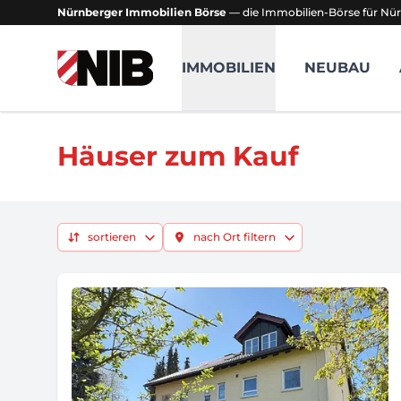
Nürnberger Immobilien Börse
— die Immobilien-Börse für Nür
NIB - Nürnberger Immobilien Börse
IMMOBILIEN
NEUBAU
Häuser zum Kauf
sortieren
nach Ort filtern