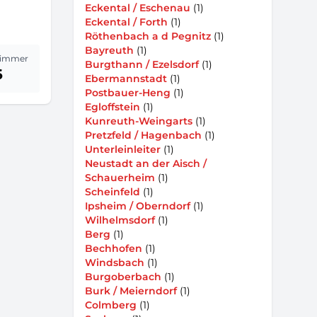
Eckental / Eschenau
(1)
Eckental / Forth
(1)
Röthenbach a d Pegnitz
(1)
Bayreuth
(1)
immer
Burgthann / Ezelsdorf
(1)
6
Ebermannstadt
(1)
Postbauer-Heng
(1)
Egloffstein
(1)
Kunreuth-Weingarts
(1)
Pretzfeld / Hagenbach
(1)
Unterleinleiter
(1)
Neustadt an der Aisch /
Schauerheim
(1)
Scheinfeld
(1)
Ipsheim / Oberndorf
(1)
Wilhelmsdorf
(1)
Berg
(1)
Bechhofen
(1)
Windsbach
(1)
Burgoberbach
(1)
Burk / Meierndorf
(1)
Colmberg
(1)