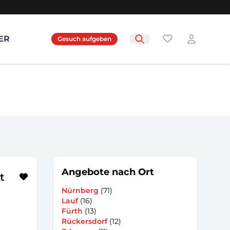
Favoriten
ER
Gesuch aufgeben
Login
Angebote nach Ort
t
Nürnberg
(71)
Lauf
(16)
Fürth
(13)
Rückersdorf
(12)