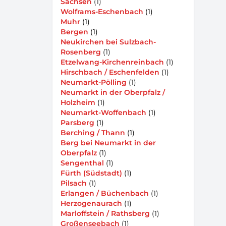
Sachsen
(1)
Wolframs-Eschenbach
(1)
Muhr
(1)
Bergen
(1)
Neukirchen bei Sulzbach-
Rosenberg
(1)
Etzelwang-Kirchenreinbach
(1)
Hirschbach / Eschenfelden
(1)
Neumarkt-Pölling
(1)
Neumarkt in der Oberpfalz /
Holzheim
(1)
Neumarkt-Woffenbach
(1)
Parsberg
(1)
Berching / Thann
(1)
Berg bei Neumarkt in der
Oberpfalz
(1)
Sengenthal
(1)
Fürth (Südstadt)
(1)
Pilsach
(1)
Erlangen / Büchenbach
(1)
Herzogenaurach
(1)
Marloffstein / Rathsberg
(1)
Großenseebach
(1)