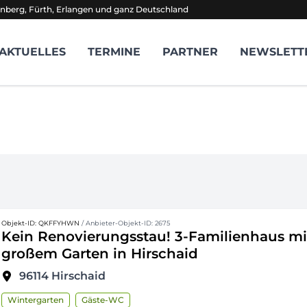
nberg, Fürth, Erlangen und ganz Deutschland
AKTUELLES
TERMINE
PARTNER
NEWSLETT
Objekt-ID: QKFFYHWN
/ Anbieter-Objekt-ID: 2675
Kein Renovierungsstau! 3-Familienhaus mi
großem Garten in Hirschaid
96114
Hirschaid
Wintergarten
Gäste-WC