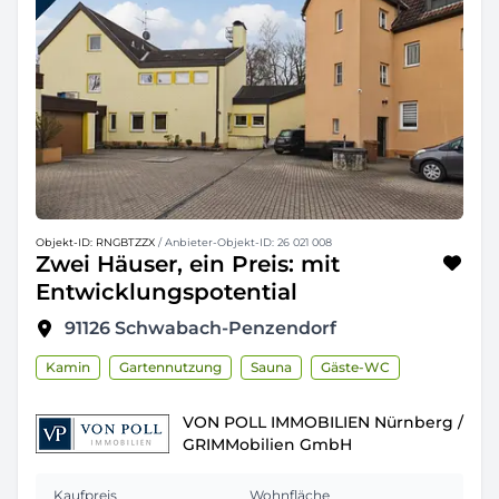
Objekt-ID: RNGBTZZX
/ Anbieter-Objekt-ID: 26 021 008
Zwei Häuser, ein Preis: mit
Entwicklungspotential
91126
Schwabach-Penzendorf
Kamin
Gartennutzung
Sauna
Gäste-WC
VON POLL IMMOBILIEN Nürnberg /
GRIMMobilien GmbH
Kaufpreis
Wohnfläche