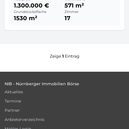
1.300.000 €
571 m²
Grundstücksfläche
Zimmer
1530 m²
17
Zeige
1
Eintrag
Footer
NIB - Nürnberger Immobilien Börse
Aktuelles
Termine
Partner
Anbieterverzeichnis
Makler-Login