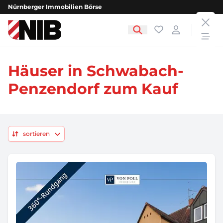
Nürnberger Immobilien Börse
clos
NIB - Nürnberger Immobilien Börse
Favoriten
Login
open
Häuser in Schwabach-
Penzendorf zum Kauf
sortieren