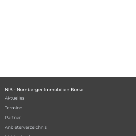
Footer
NIB - Nürnberger Immobilien Börse
Aktuelles
Termine
Partner
Anbieterverzeichnis