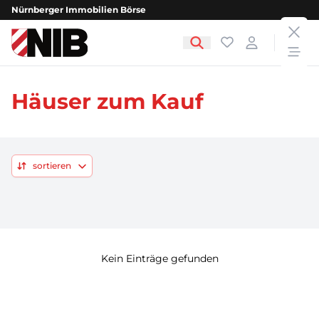
Nürnberger Immobilien Börse
clos
NIB - Nürnberger Immobilien Börse
Favoriten
Login
open
Häuser zum Kauf
sortieren
Kein Einträge gefunden