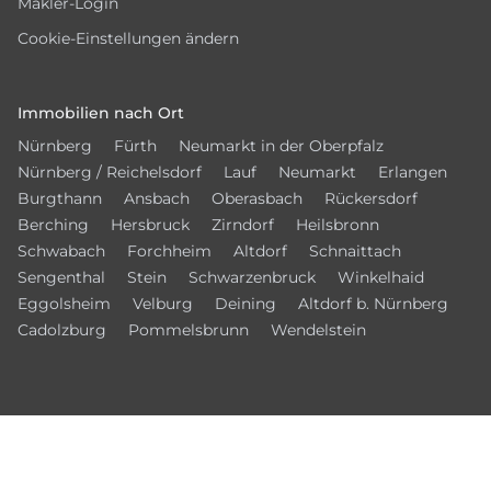
Makler-Login
Cookie-Einstellungen ändern
Immobilien nach Ort
Nürnberg
Fürth
Neumarkt in der Oberpfalz
Nürnberg / Reichelsdorf
Lauf
Neumarkt
Erlangen
Burgthann
Ansbach
Oberasbach
Rückersdorf
Berching
Hersbruck
Zirndorf
Heilsbronn
Schwabach
Forchheim
Altdorf
Schnaittach
Sengenthal
Stein
Schwarzenbruck
Winkelhaid
Eggolsheim
Velburg
Deining
Altdorf b. Nürnberg
Cadolzburg
Pommelsbrunn
Wendelstein
Vernetzen Sie sich mit uns