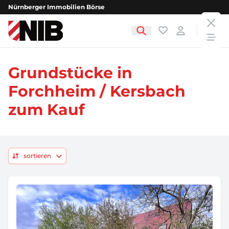
Nürnberger Immobilien Börse
clos
NIB - Nürnberger Immobilien Börse
Favoriten
Login
open
Grundstücke in
Forchheim / Kersbach
zum Kauf
sortieren