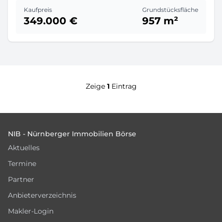
Kaufpreis
Grundstücksfläche
349.000 €
957 m²
Zeige
1
Eintrag
Footer
NIB - Nürnberger Immobilien Börse
Aktuelles
Termine
Partner
Anbieterverzeichnis
Makler-Login