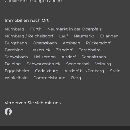
Cookie-Einstellungen ändern
Immobilien nach Ort
Nürnberg
Fürth
Neumarkt in der Oberpfalz
Nürnberg / Reichelsdorf
Lauf
Neumarkt
Erlangen
Burgthann
Oberasbach
Ansbach
Rückersdorf
Berching
Hersbruck
Zirndorf
Forchheim
Schwabach
Heilsbronn
Altdorf
Schnaittach
Deining
Schwarzenbruck
Sengenthal
Velburg
Eggolsheim
Cadolzburg
Altdorf b. Nürnberg
Stein
Winkelhaid
Pommelsbrunn
Berg
Vernetzen Sie sich mit uns