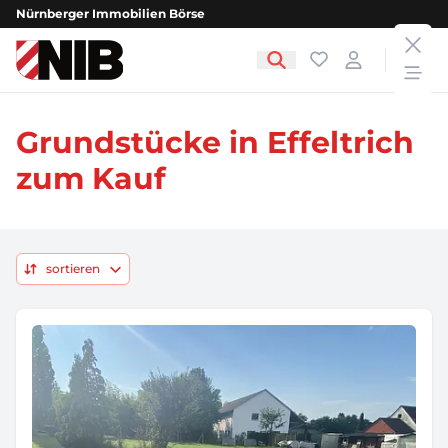
Nürnberger Immobilien Börse
clos
NIB - Nürnberger Immobilien Börse
Favoriten
Login
open
Grundstücke in Effeltrich
zum Kauf
sortieren