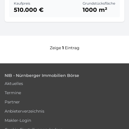
Kaufpreis
Grundstücksfläche
510.000 €
1000 m²
Zeige
1
Eintrag
Footer
NIB - Nürnberger Immobilien Börse
Aktuelles
Termine
Partner
Anbieterverzeichnis
Makler-Login