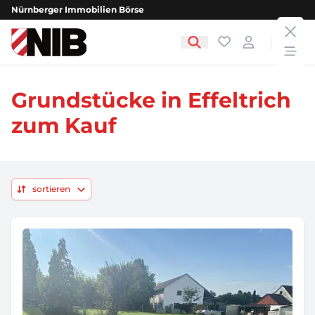
Nürnberger Immobilien Börse
clos
NIB - Nürnberger Immobilien Börse
Favoriten
Login
open
Grundstücke in Effeltrich
zum Kauf
sortieren