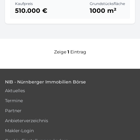
Kaufpreis
Grundstücksfläche
510.000 €
1000 m²
Zeige
1
Eintrag
Footer
NIB - Nürnberger Immobilien Börse
Aktuelles
Termine
Partner
Anbieterverzeichnis
Makler-Login