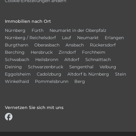
Cookie-Einstellungen ändern
Immobilien nach Ort
Nürnberg
Fürth
Neumarkt in der Oberpfalz
Nürnberg / Reichelsdorf
Lauf
Neumarkt
Erlangen
Burgthann
Oberasbach
Ansbach
Rückersdorf
Berching
Hersbruck
Zirndorf
Forchheim
Schwabach
Heilsbronn
Altdorf
Schnaittach
Deining
Schwarzenbruck
Sengenthal
Velburg
Eggolsheim
Cadolzburg
Altdorf b. Nürnberg
Stein
Winkelhaid
Pommelsbrunn
Berg
Vernetzen Sie sich mit uns