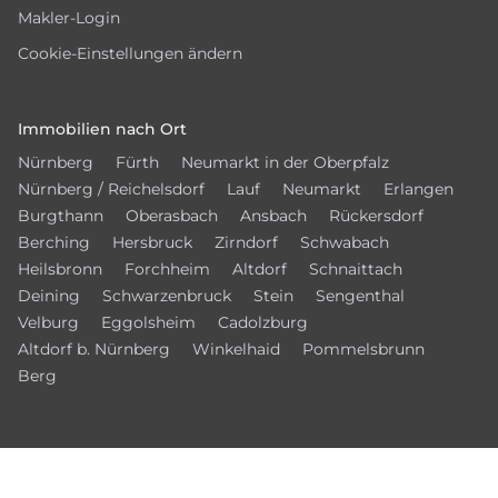
Makler-Login
Cookie-Einstellungen ändern
Immobilien nach Ort
Nürnberg
Fürth
Neumarkt in der Oberpfalz
Nürnberg / Reichelsdorf
Lauf
Neumarkt
Erlangen
Burgthann
Oberasbach
Ansbach
Rückersdorf
Berching
Hersbruck
Zirndorf
Schwabach
Heilsbronn
Forchheim
Altdorf
Schnaittach
Deining
Schwarzenbruck
Stein
Sengenthal
Velburg
Eggolsheim
Cadolzburg
Altdorf b. Nürnberg
Winkelhaid
Pommelsbrunn
Berg
Vernetzen Sie sich mit uns