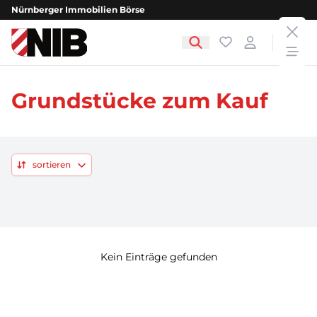
Nürnberger Immobilien Börse
clos
NIB - Nürnberger Immobilien Börse
Favoriten
Login
open
Grundstücke zum Kauf
sortieren
Kein Einträge gefunden