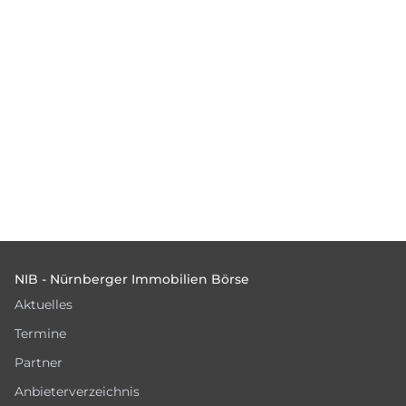
Footer
NIB - Nürnberger Immobilien Börse
Aktuelles
Termine
Partner
Anbieterverzeichnis