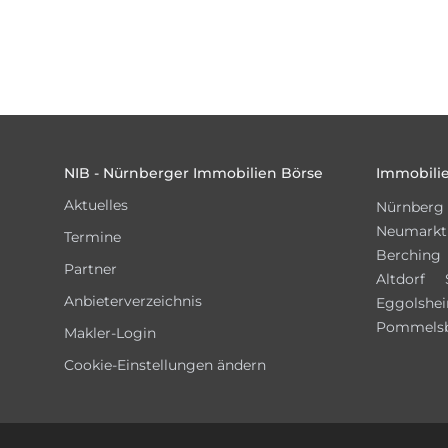
Footer
NIB - Nürnberger Immobilien Börse
Immobilie
Aktuelles
Nürnberg
Neumarkt
Termine
Berching
Partner
Altdorf
Anbieterverzeichnis
Eggolshe
Pommels
Makler-Login
Cookie-Einstellungen ändern