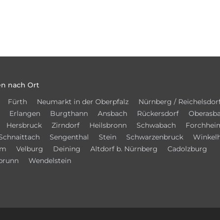
n nach Ort
Fürth
Neumarkt in der Oberpfalz
Nürnberg / Reichelsdor
Erlangen
Burgthann
Ansbach
Rückersdorf
Oberasb
Hersbruck
Zirndorf
Heilsbronn
Schwabach
Forchhei
Schnaittach
Sengenthal
Stein
Schwarzenbruck
Winkel
im
Velburg
Deining
Altdorf b. Nürnberg
Cadolzburg
brunn
Wendelstein